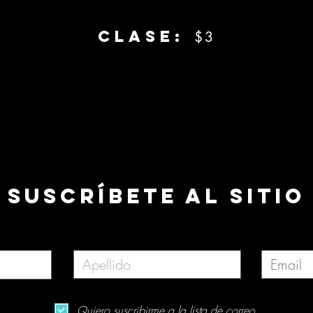
clase:
$3
Suscríbete al sitio
Apellido
Email
Quiero suscribirme a la lista de correo.